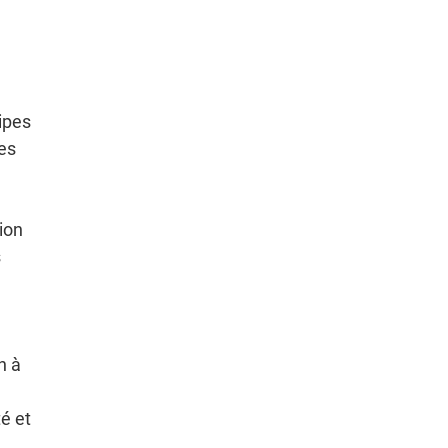
uipes
tes
ion
s
n à
é et