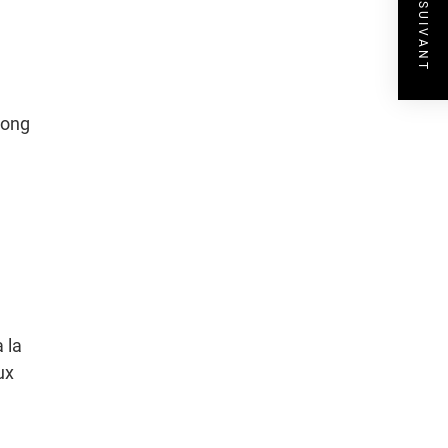
ARTICLE SUIVANT
long
 la
ux