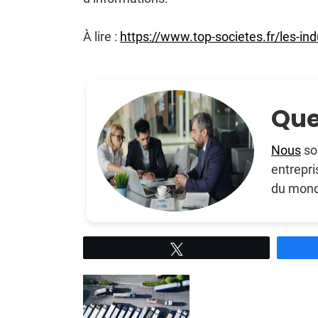
À lire :
https://www.top-societes.fr/les-in
Que
Nous
so
entrepri
du mond
Tweetez
Post