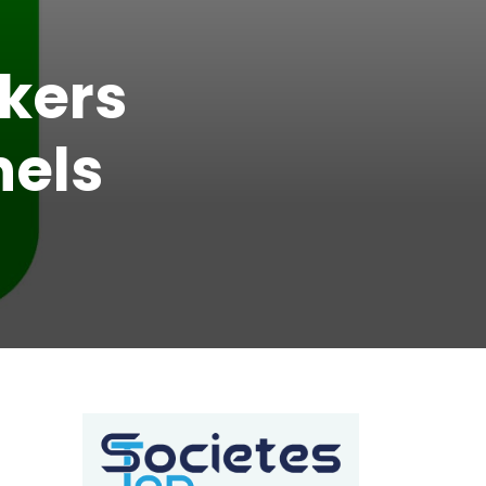
ckers
nels