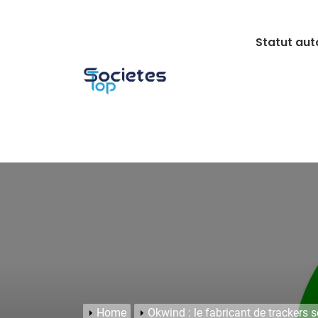
Skip
to
Statut aut
content
Home
Okwind : le fabricant de trackers 