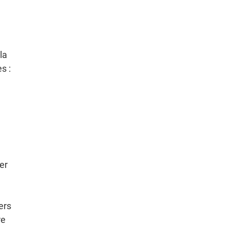
la
s :
er
ers
re