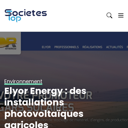
Skip
to
content
Environnement
Elyor Energy : des
installations
photovoltaïques
agricoles