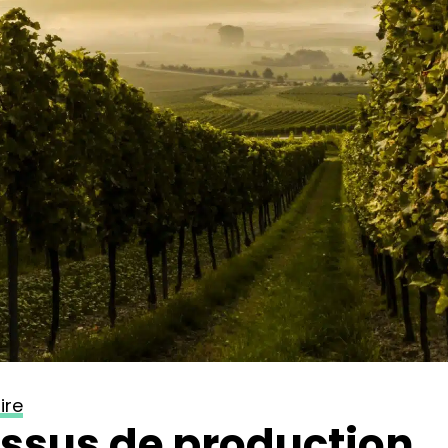
ire
ssus de production