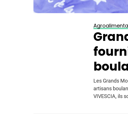
Agroalimenta
Grand
fourn
boula
Les Grands Mou
artisans boula
VIVESCIA, ils s