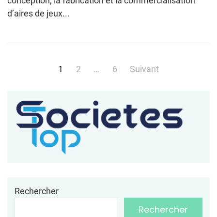
conception, la fabrication et la commercialisation
d’aires de jeux...
Pagination
1
2
…
6
Suivant
des
publications
Rechercher
Rechercher