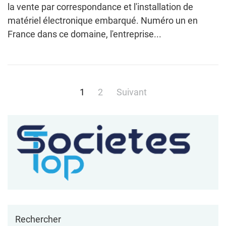
la vente par correspondance et l'installation de
matériel électronique embarqué. Numéro un en
France dans ce domaine, l'entreprise...
Pagination
1
2
Suivant
des
publications
Rechercher