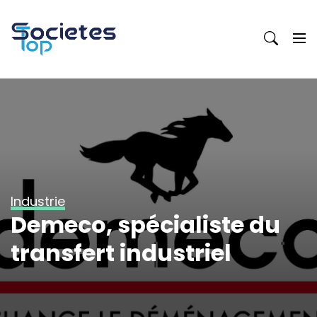
Skip
to
content
Industrie
Demeco, spécialiste du
transfert industriel