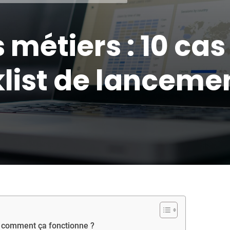
 métiers : 10 cas
klist de lanceme
t comment ça fonctionne ?