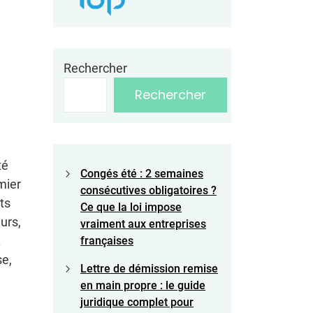
Rechercher
Rechercher
té
Congés été : 2 semaines
mier
consécutives obligatoires ?
ts
Ce que la loi impose
urs,
vraiment aux entreprises
.
françaises
se,
Lettre de démission remise
en main propre : le guide
juridique complet pour