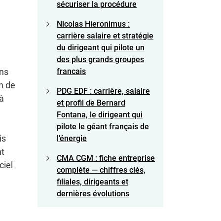
sécuriser la procédure
Nicolas Hieronimus :
carrière salaire et stratégie
du dirigeant qui pilote un
des plus grands groupes
francais
ans
n de
PDG EDF : carrière, salaire
là
et profil de Bernard
Fontana, le dirigeant qui
pilote le géant français de
is
l’énergie
nt
CMA CGM : fiche entreprise
ciel
complète — chiffres clés,
filiales, dirigeants et
dernières évolutions