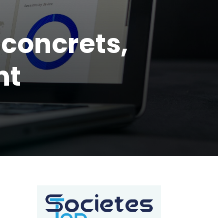
 concrets,
nt