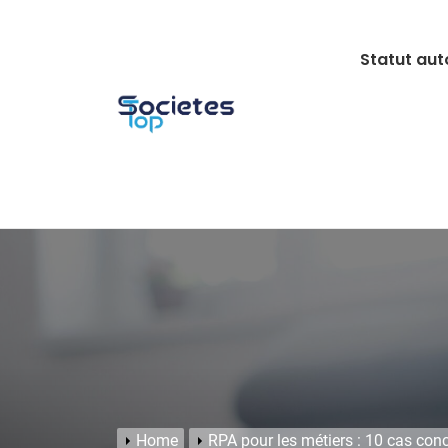
Skip
to
Statut aut
content
Home
RPA pour les métiers : 10 cas conc