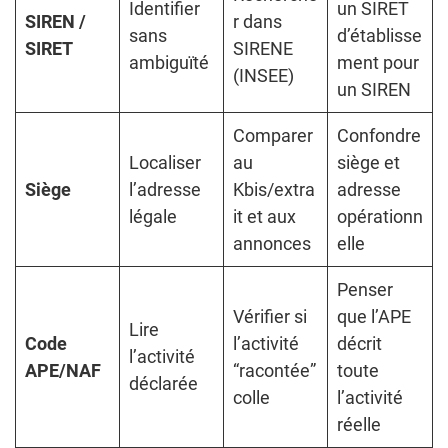
Identifier
un SIRET
SIREN /
r dans
sans
d’établisse
SIRET
SIRENE
ambiguïté
ment pour
(INSEE)
un SIREN
Comparer
Confondre
Localiser
au
siège et
Siège
l’adresse
Kbis/extra
adresse
légale
it et aux
opérationn
annonces
elle
Penser
Vérifier si
que l’APE
Lire
Code
l’activité
décrit
l’activité
APE/NAF
“racontée”
toute
déclarée
colle
l’activité
réelle