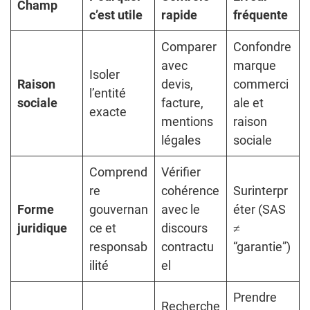
Champ
c’est utile
rapide
fréquente
Comparer
Confondre
avec
marque
Isoler
Raison
devis,
commerci
l’entité
sociale
facture,
ale et
exacte
mentions
raison
légales
sociale
Comprend
Vérifier
re
cohérence
Surinterpr
Forme
gouvernan
avec le
éter (SAS
juridique
ce et
discours
≠
responsab
contractu
“garantie”)
ilité
el
Prendre
Recherche