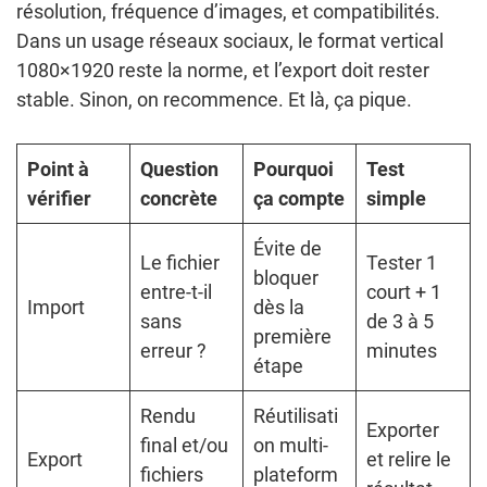
résolution, fréquence d’images, et compatibilités.
Dans un usage réseaux sociaux, le format vertical
1080×1920 reste la norme, et l’export doit rester
stable. Sinon, on recommence. Et là, ça pique.
Point à
Question
Pourquoi
Test
vérifier
concrète
ça compte
simple
Évite de
Le fichier
Tester 1
bloquer
entre-t-il
court + 1
Import
dès la
sans
de 3 à 5
première
erreur ?
minutes
étape
Rendu
Réutilisati
Exporter
final et/ou
on multi-
Export
et relire le
fichiers
plateform