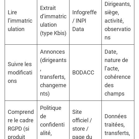
Dirigeants,
Extrait
Lire
Infogreffe
siège,
d’immatric
l’immatric
/ INPI
activité,
ulation
ulation
Data
observatio
(type Kbis)
ns
Annonces
Date,
(dirigeants
nature de
Suivre les
,
l’acte,
modificati
BODACC
transferts,
cohérence
ons
changeme
des
nts)
champs
Politique
Comprend
Site
de
Données
re le cadre
officiel /
confidenti
traitées,
RGPD (si
store /
alité,
transferts,
produit
page du