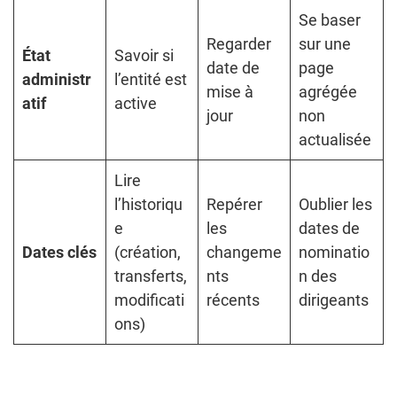
Se baser
Regarder
sur une
État
Savoir si
date de
page
administr
l’entité est
mise à
agrégée
atif
active
jour
non
actualisée
Lire
l’historiqu
Repérer
Oublier les
e
les
dates de
Dates clés
(création,
changeme
nominatio
transferts,
nts
n des
modificati
récents
dirigeants
ons)