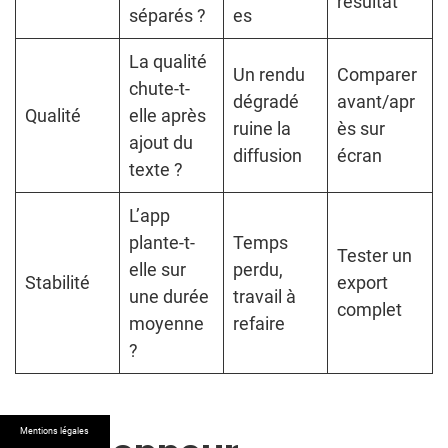
résultat
séparés ?
es
La qualité
Un rendu
Comparer
chute-t-
dégradé
avant/apr
Qualité
elle après
ruine la
ès sur
ajout du
diffusion
écran
texte ?
L’app
plante-t-
Temps
Tester un
elle sur
perdu,
Stabilité
export
une durée
travail à
complet
moyenne
refaire
?
Mentions légales